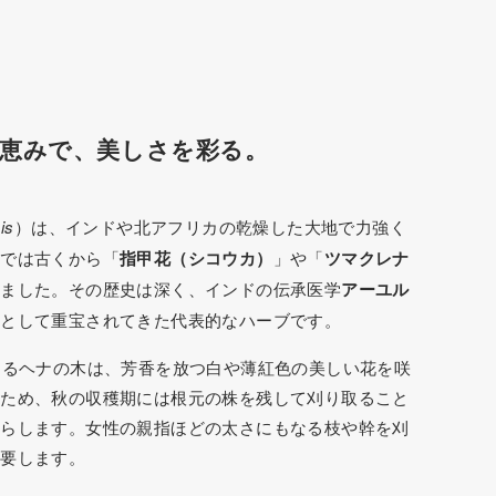
恵みで、美しさを彩る。
is
）は、インドや北アフリカの乾燥した大地で力強く
本では古くから「
指甲花（シコウカ）
」や「
ツマクレナ
きました。その歴史は深く、インドの伝承医学
アーユル
草として重宝されてきた代表的なハーブです。
するヘナの木は、芳香を放つ白や薄紅色の美しい花を咲
るため、秋の収穫期には根元の株を残して刈り取ること
たらします。女性の親指ほどの太さにもなる枝や幹を刈
を要します。