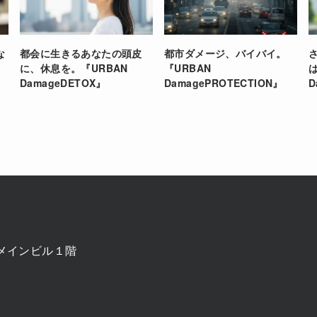
な
都会に生きるあなたの頭皮
都市ダメージ、バイバイ。
に、休息を。『URBAN
『URBAN
DamageDETOX』
DamagePROTECTION』
D
ースメインビル１階