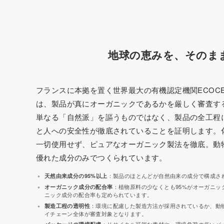
地球の恵みを、そのま
フランスに本拠を置く世界最大の有機認定機関ECOCE
は、製品が真にオーガニックであるかを厳しく審査す
単なる「自然派」を謳うものではなく、製品の全工程
と人への安全性が徹底されていることを証明します。
一切使用せず、ピュアなオーガニック製法を徹底。動
優れた成分のみでつくられています。
天然由来成分の95%以上
：製品のほとんどが自然由来の成分で構成さ
オーガニック成分の配合率
：植物原料の少なくとも95%がオーガニッ
ニック成分の配合率も定められています。
製造工程の透明性
：環境に配慮した製造方法が採用されているか、動
イチェーン全体が審査対象となります。