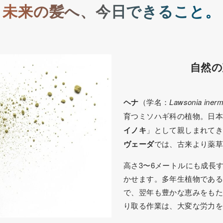
未来の髪へ、今日できること。
自然の
ヘナ
（学名：
Lawsonia inerm
育つミソハギ科の植物。日
イノキ
」として親しまれて
ヴェーダ
では、古来より薬
高さ3〜6メートルにも成長
かせます。多年生植物であ
で、翌年も豊かな恵みをも
り取る作業は、大変な労力